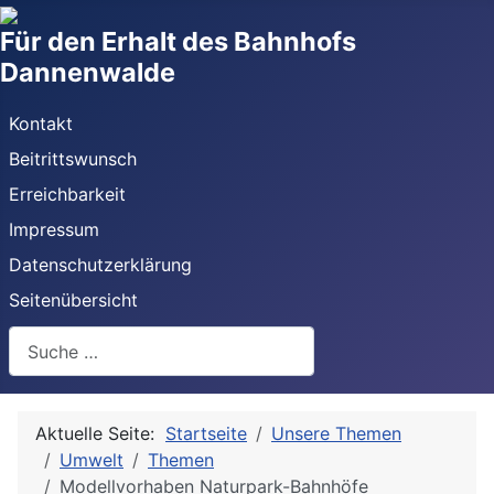
Für den Erhalt des Bahnhofs
Dannenwalde
Kontakt
Beitrittswunsch
Erreichbarkeit
Impressum
Datenschutzerklärung
Seitenübersicht
Suchen
Aktuelle Seite:
Startseite
Unsere Themen
Umwelt
Themen
Modellvorhaben Naturpark-Bahnhöfe