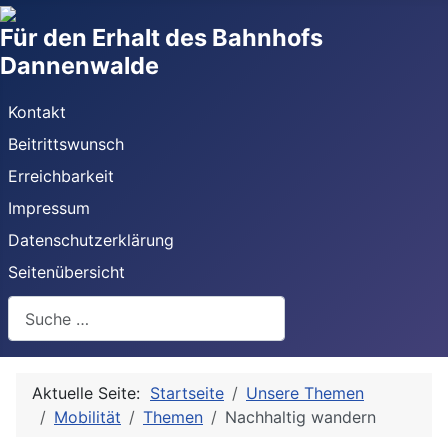
Für den Erhalt des Bahnhofs
Dannenwalde
Kontakt
Beitrittswunsch
Erreichbarkeit
Impressum
Datenschutzerklärung
Seitenübersicht
Suchen
Aktuelle Seite:
Startseite
Unsere Themen
Mobilität
Themen
Nachhaltig wandern